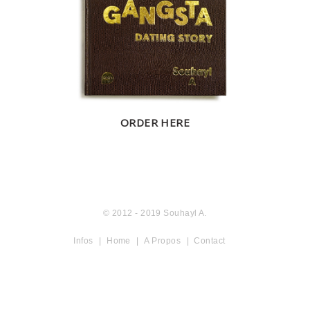
ACCUEIL
ORDER HERE
© 2012 - 2019 Souhayl A.
Infos
Home
A Propos
Contact